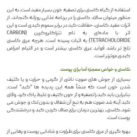
استفاده از گیاه کاسنی برای تصفیه خون بسیار مفید است. به این
منظور میتوان سالاد کاسنی را در برنامه غذایی روزانه گنجاند. از
اثرات مفید کاسنی، حفاظت کبد در برابر سموم کبدی است و این
اثر با ماده‌ای به نام تتراکلروکربن (CARBON
TETRACHOLORIDE) به اثبات رسیده است. هرچه عرق کاسنی
تلخ تر باشد فواید عرق کاسنی بیشتر است و در التیام امراض
کبدی موثرتر است.
کاسنی و خواص معجزه آسا برای پوست
بسیاری از جوش های صورت ناشی از گرمی و حرارت و یا کثیف
شدن خون است که منشأ همه این پدیده ها “کبد” است.
بنابراین باید کبد را تصفیه و از خون کثیف و غلیظ پاک کرد. وقتی
کبد آینه شد صورت هم به تبع آن شفاف و بدون لک و جوش می
شود.کاسنی، بهترین درمان برای صاف کردن کبد و درخشندگی
پوست است.
بهره گیری از عرق کاسنی برای طراوت و شادابی پوست و رهایی از