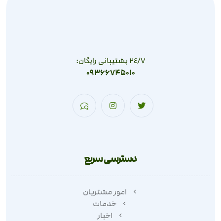
٢٤/٧ پشتیبانی رایگان:
09366745010
دسترسی سریع
امور مشتریان
خدمات
اخبار