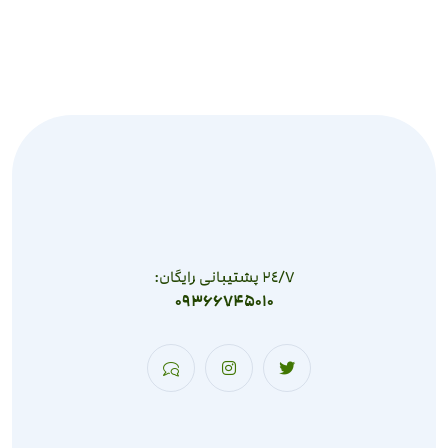
٢٤/٧ پشتیبانی رایگان:
09366745010