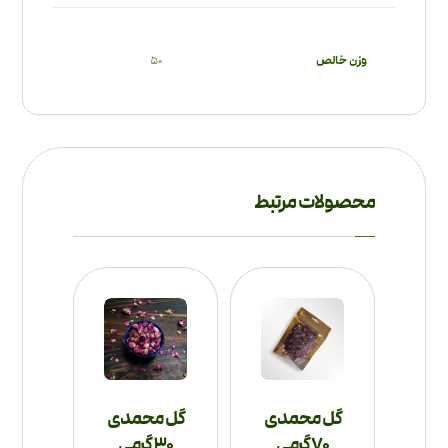
وزن خالص
50
محصولات مرتبط
گل محمدی
گل محمدی
70 گرمی
30 گرمی