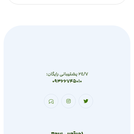
٢٤/٧ پشتیبانی رایگان:
09366745010
دسترسی سریع