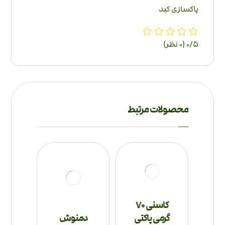
پاکسازی کبد
‫0/5
‫(0 نظر)
محصولات مرتبط
کاسنی 70
گرمی پاکتی
دمنوش