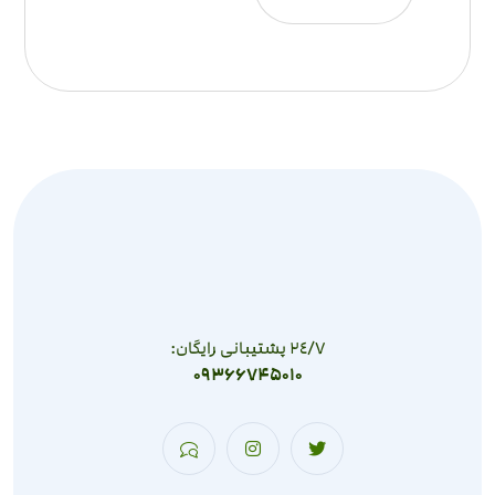
٢٤/٧ پشتیبانی رایگان:
09366745010