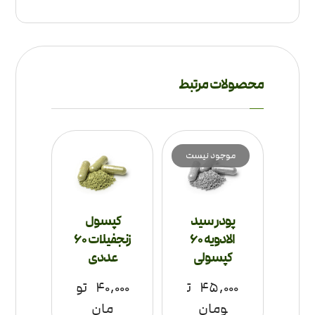
محصولات مرتبط
موجود نیست
پودر سید
کپسول
الادویه 60
زنجفیلات 60
کپسولی
عددی
۴۵,۰۰۰
ت
۴۰,۰۰۰
تو
ومان
مان