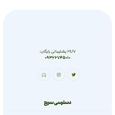
٢٤/٧ پشتیبانی رایگان:
09366745010
دسترسی سریع