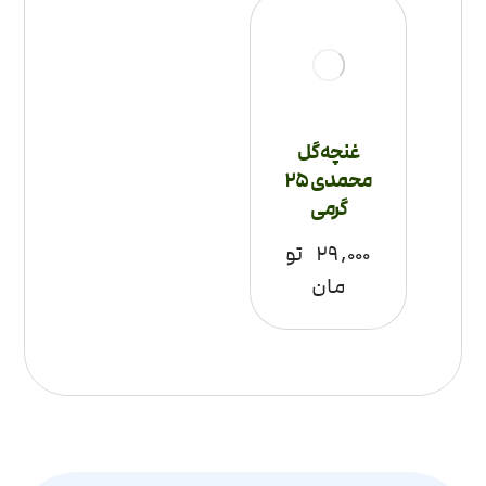
غنچه گل
محمدی 25
گرمی
۲۹,۰۰۰
تو
مان