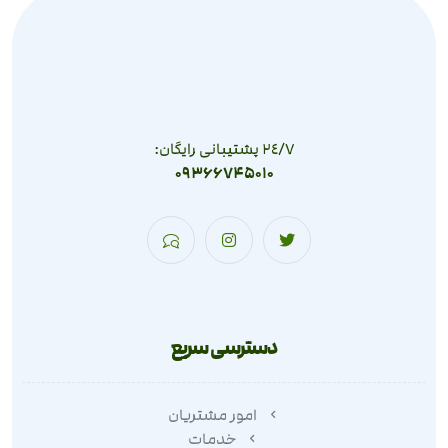
٢٤/٧ پشتیبانی رایگان:
09366745010
دسترسی سریع
امور مشتریان
خدمات