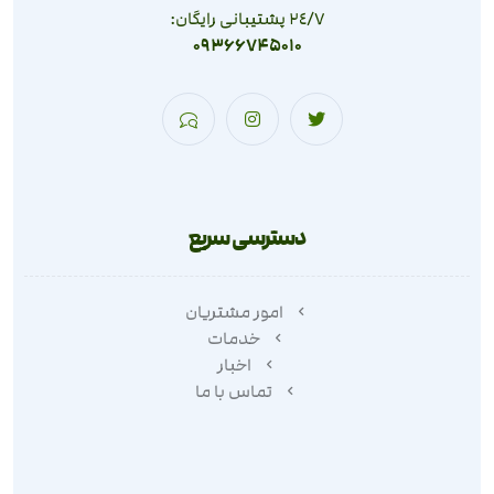
٢٤/٧ پشتیبانی رایگان:
09366745010
دسترسی سریع
امور مشتریان
خدمات
اخبار
تماس با ما