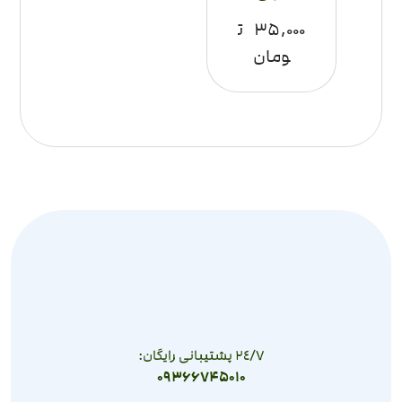
۳۵,۰۰۰
ت
ومان
٢٤/٧ پشتیبانی رایگان:
09366745010