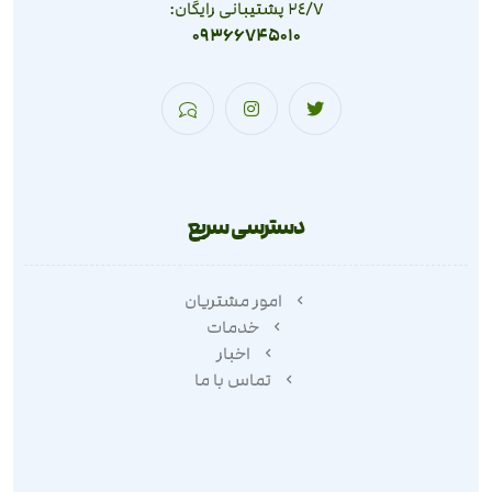
٢٤/٧ پشتیبانی رایگان:
09366745010
دسترسی سریع
امور مشتریان
خدمات
اخبار
تماس با ما