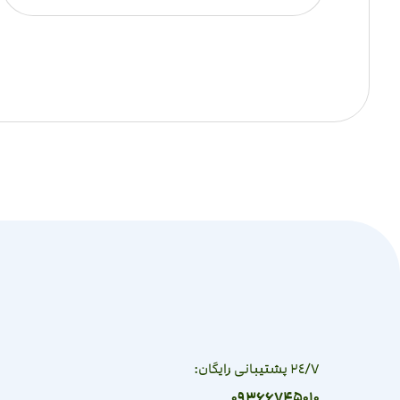
٢٤/٧ پشتیبانی رایگان:
09366745010