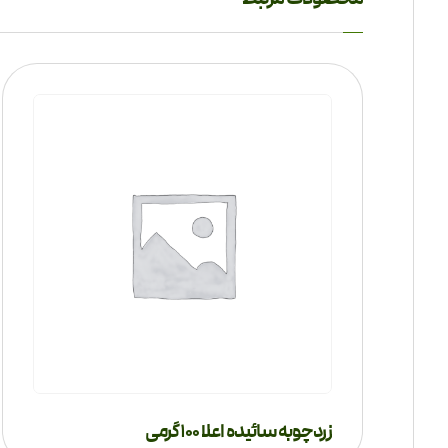
زردچوبه سائیده اعلا 100 گرمی