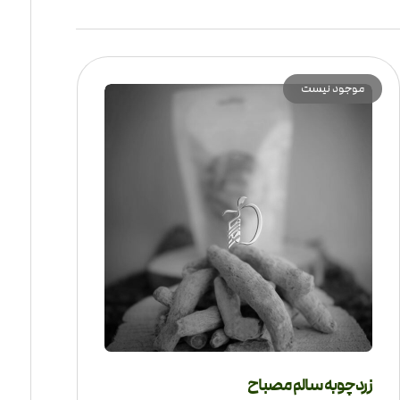
موجود نیست
زردچوبه سالم مصباح