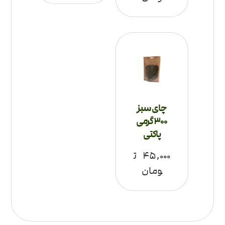
چای سبز
300 گرمی
پاکتی
۴۵,۰۰۰
ت
ومان