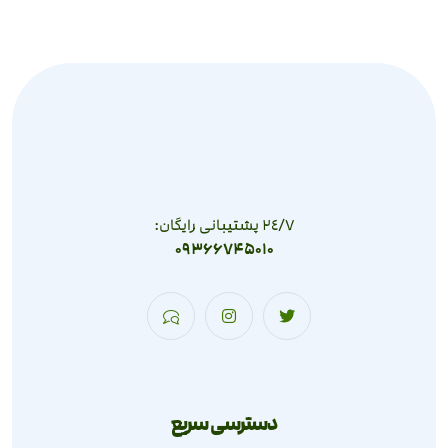
٢٤/٧ پشتیبانی رایگان:
09366745010
دسترسی سریع