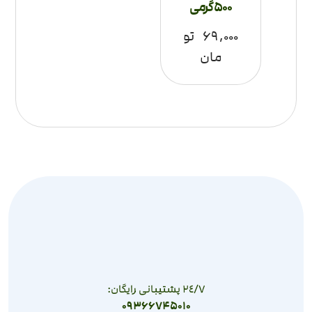
500 گرمی
۶۹,۰۰۰
تو
مان
٢٤/٧ پشتیبانی رایگان:
09366745010