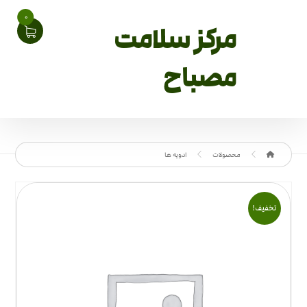
0
مرکز سلامت
مصباح
محصولات
ادویه ها
تخفیف!