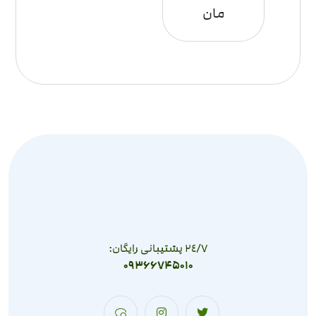
مان
٢٤/٧ پشتیبانی رایگان:
09366745010