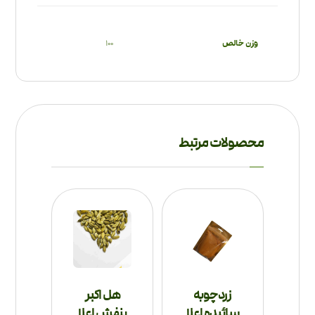
وزن خالص
100
محصولات مرتبط
زردچوبه
هل اکبر
سائیده اعلا
بنفش اعلا