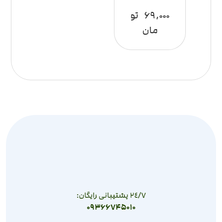
۶۹,۰۰۰
تو
مان
٢٤/٧ پشتیبانی رایگان:
09366745010