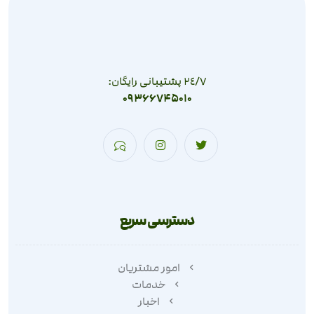
٢٤/٧ پشتیبانی رایگان:
09366745010
دسترسی سریع
امور مشتریان
خدمات
اخبار