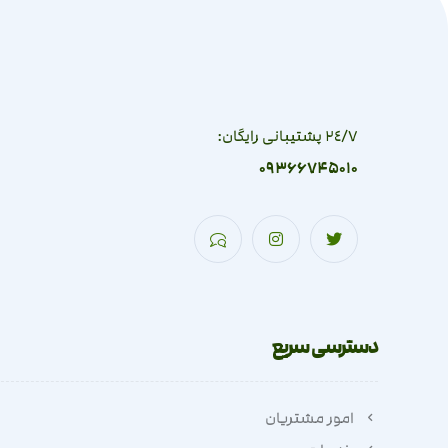
٢٤/٧ پشتیبانی رایگان:
09366745010
دسترسی سریع
امور مشتریان