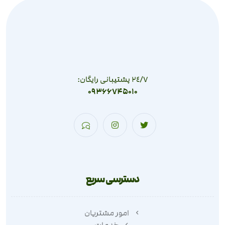
٢٤/٧ پشتیبانی رایگان:
09366745010
دسترسی سریع
امور مشتریان
خدمات