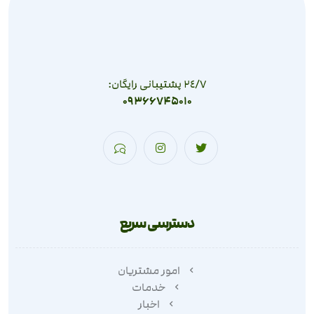
٢٤/٧ پشتیبانی رایگان:
09366745010
دسترسی سریع
امور مشتریان
خدمات
اخبار