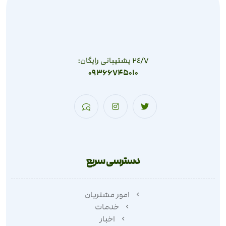
٢٤/٧ پشتیبانی رایگان:
09366745010
دسترسی سریع
امور مشتریان
خدمات
اخبار