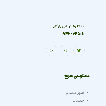
٢٤/٧ پشتیبانی رایگان:
09366745010
دسترسی سریع
امور مشتریان
خدمات