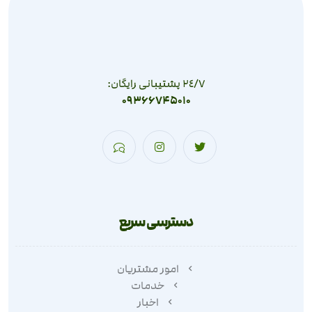
٢٤/٧ پشتیبانی رایگان:
09366745010
دسترسی سریع
امور مشتریان
خدمات
اخبار