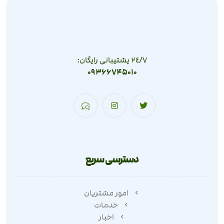
٢٤/٧ پشتیبانی رایگان:
09366745010
دسترسی سریع
امور مشتریان
خدمات
اخبار