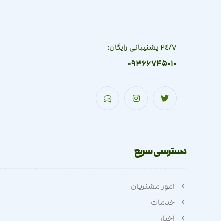
٢٤/٧ پشتیبانی رایگان:
09366745010
دسترسی سریع
امور مشتریان
خدمات
اخبار