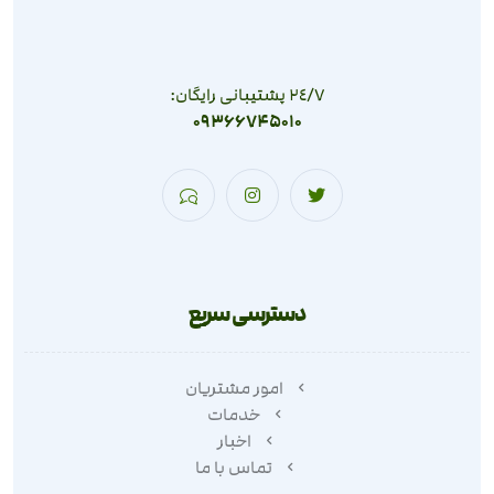
٢٤/٧ پشتیبانی رایگان:
09366745010
دسترسی سریع
امور مشتریان
خدمات
اخبار
تماس با ما