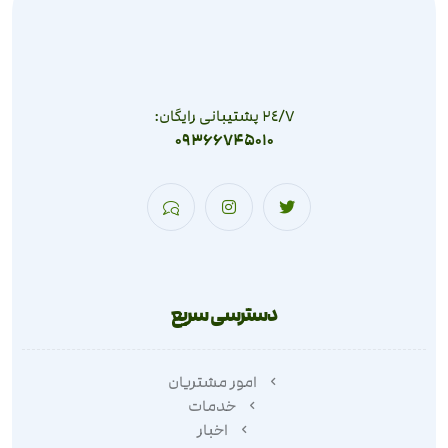
٢٤/٧ پشتیبانی رایگان:
09366745010
دسترسی سریع
امور مشتریان
خدمات
اخبار