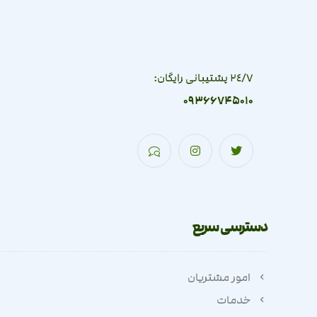
٢٤/٧ پشتیبانی رایگان:
09366745010
دسترسی سریع
امور مشتریان
خدمات