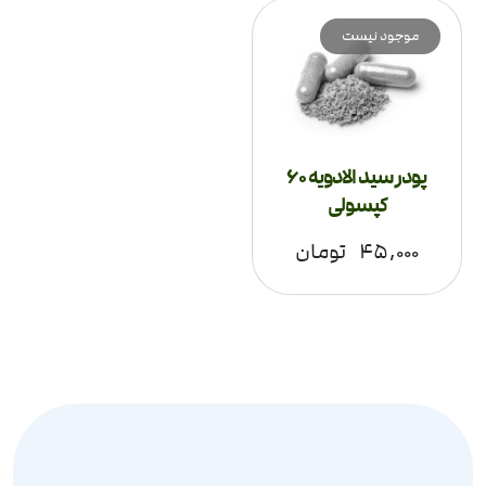
موجود نیست
پودر سید الادویه 60
کپسولی
۴۵,۰۰۰
تومان