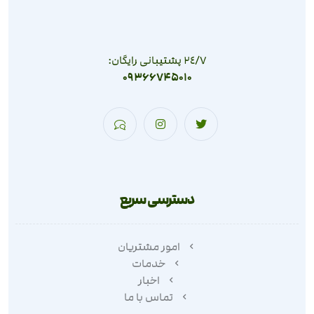
٢٤/٧ پشتیبانی رایگان:
09366745010
دسترسی سریع
امور مشتریان
خدمات
اخبار
تماس با ما