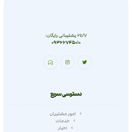
٢٤/٧ پشتیبانی رایگان:
09366745010
دسترسی سریع
امور مشتریان
خدمات
اخبار