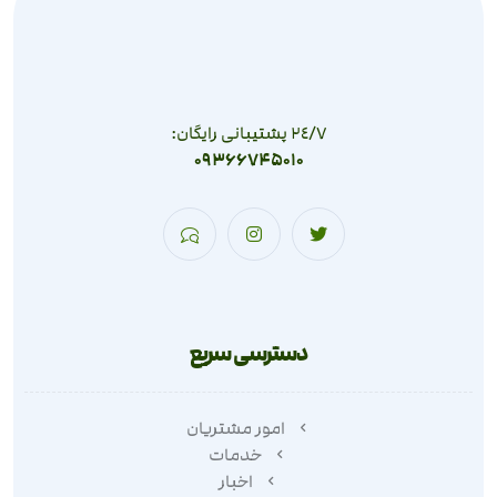
٢٤/٧ پشتیبانی رایگان:
09366745010
دسترسی سریع
امور مشتریان
خدمات
اخبار