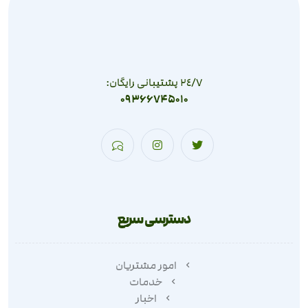
٢٤/٧ پشتیبانی رایگان:
09366745010
دسترسی سریع
امور مشتریان
خدمات
اخبار