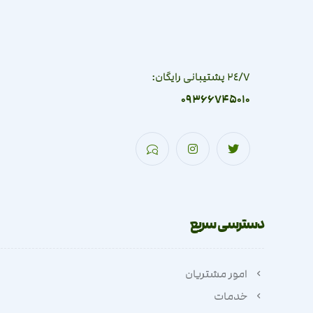
٢٤/٧ پشتیبانی رایگان:
09366745010
دسترسی سریع
امور مشتریان
خدمات