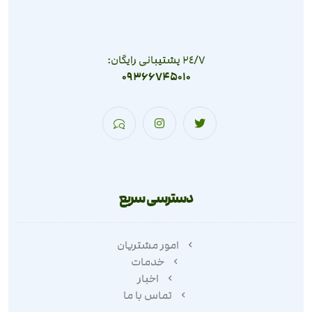
٢٤/٧ پشتیبانی رایگان:
09366745010
دسترسی سریع
امور مشتریان
خدمات
اخبار
تماس با ما