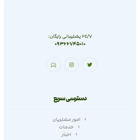
٢٤/٧ پشتیبانی رایگان:
09366745010
دسترسی سریع
امور مشتریان
خدمات
اخبار