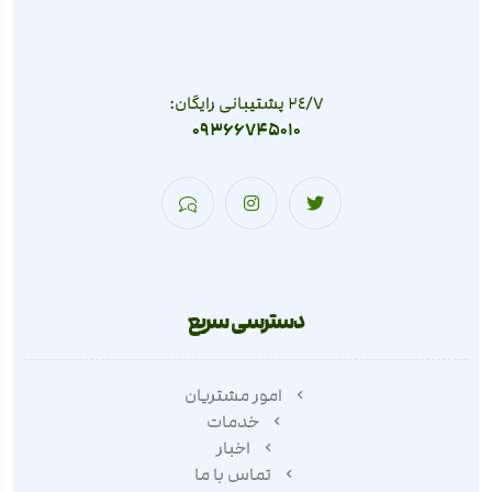
٢٤/٧ پشتیبانی رایگان:
09366745010
دسترسی سریع
امور مشتریان
خدمات
اخبار
تماس با ما