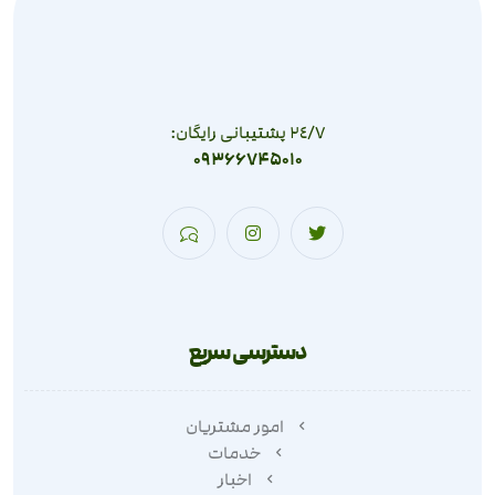
٢٤/٧ پشتیبانی رایگان:
09366745010
دسترسی سریع
امور مشتریان
خدمات
اخبار