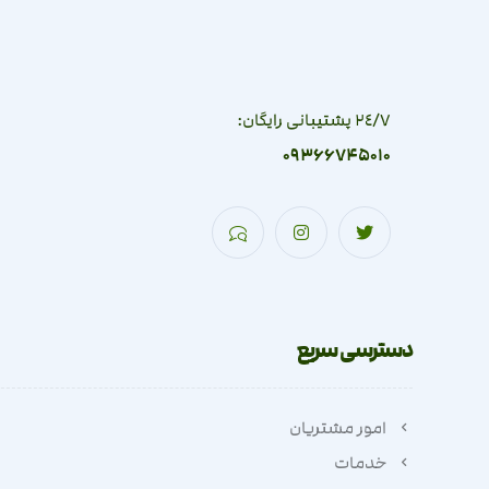
٢٤/٧ پشتیبانی رایگان:
09366745010
دسترسی سریع
امور مشتریان
خدمات