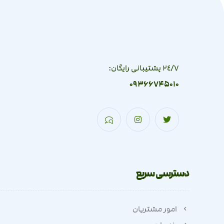
٢٤/٧ پشتیبانی رایگان:
09366745010
دسترسی سریع
امور مشتریان