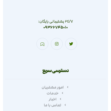
٢٤/٧ پشتیبانی رایگان:
09366745010
دسترسی سریع
امور مشتریان
خدمات
اخبار
تماس با ما