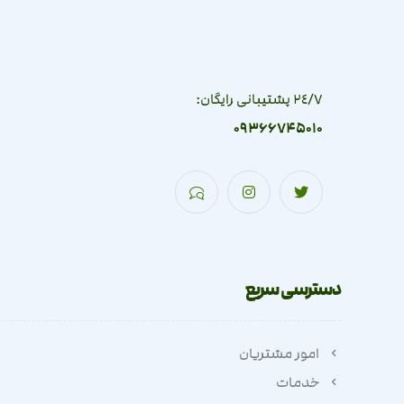
٢٤/٧ پشتیبانی رایگان:
09366745010
دسترسی سریع
امور مشتریان
خدمات