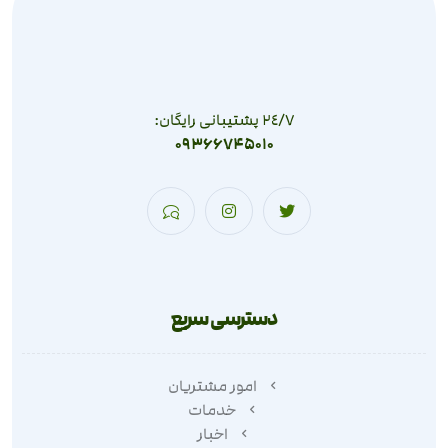
٢٤/٧ پشتیبانی رایگان:
09366745010
دسترسی سریع
امور مشتریان
خدمات
اخبار