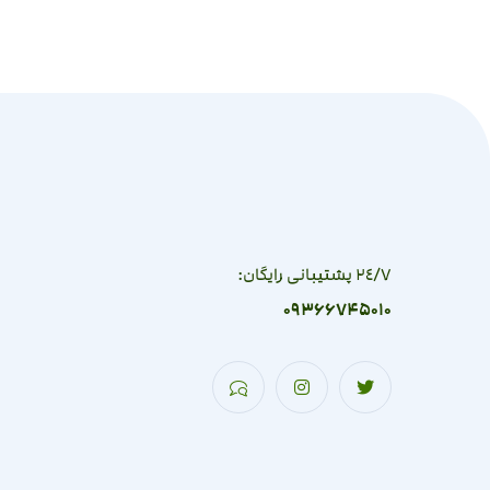
٢٤/٧ پشتیبانی رایگان:
09366745010