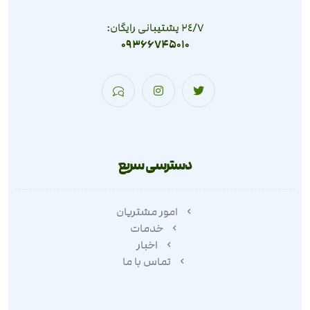
٢٤/٧ پشتیبانی رایگان:
09366745010
دسترسی سریع
امور مشتریان
خدمات
اخبار
تماس با ما