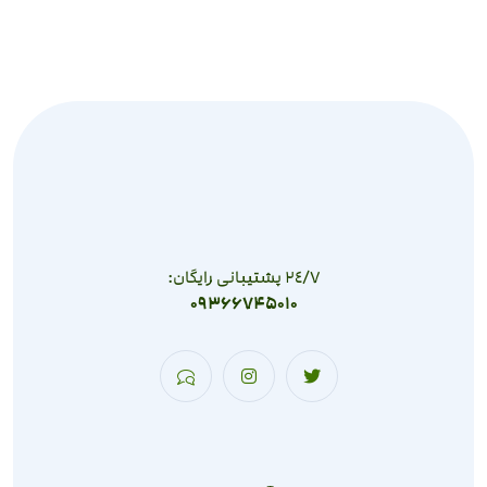
٢٤/٧ پشتیبانی رایگان:
09366745010